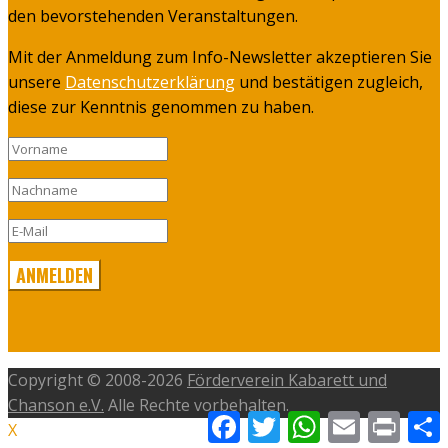
den bevorstehenden Veranstaltungen.
Mit der Anmeldung zum Info-Newsletter akzeptieren Sie
unsere
Datenschutzerklärung
und bestätigen zugleich,
diese zur Kenntnis genommen zu haben.
Copyright © 2008-2026
Förderverein Kabarett und
Chanson e.V.
Alle Rechte vorbehalten.
Facebook
Twitter
WhatsApp
Email
Print
T
X