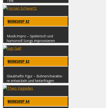
Text
WORK­SHOP A2
Musik:Impro – Spie­le­risch und
humor­voll Songs impro­vi­sie­ren
WORK­SHOP A3
Glaub­haf­te Figur – Büh­nen­cha­rak­te­
re ent­wi­ckeln und hin­ter­fra­gen
WORK­SHOP A4