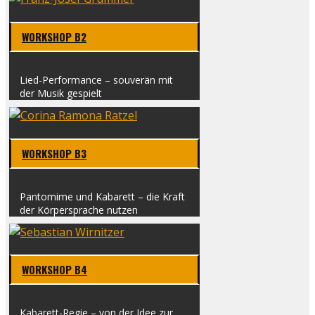
WORK­SHOP B2
Lied-Per­­for­­mance – sou­ve­rän mit
der Musik gespielt
WORK­SHOP B3
Pan­to­mi­me und Kaba­rett – die Kraft
der Kör­per­spra­che nut­zen
WORK­SHOP B4
Kaba­­rett-Regie – von der Idee zur