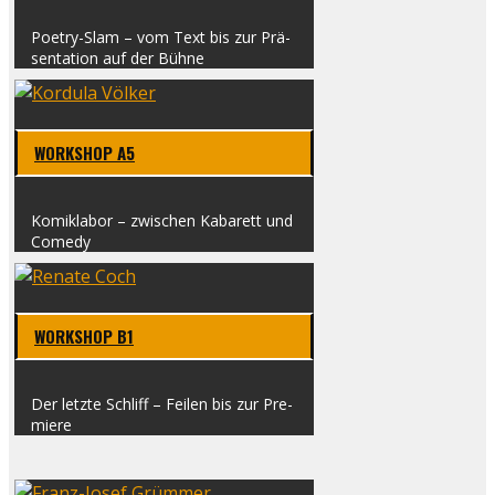
Poe­t­ry-Slam – vom Text bis zur Prä­
sen­ta­ti­on auf der Büh­ne
WORK­SHOP A5
Komi­k­la­bor – zwi­schen Kaba­rett und
Come­dy
WORK­SHOP B1
Der letz­te Schliff – Fei­len bis zur Pre­
mie­re