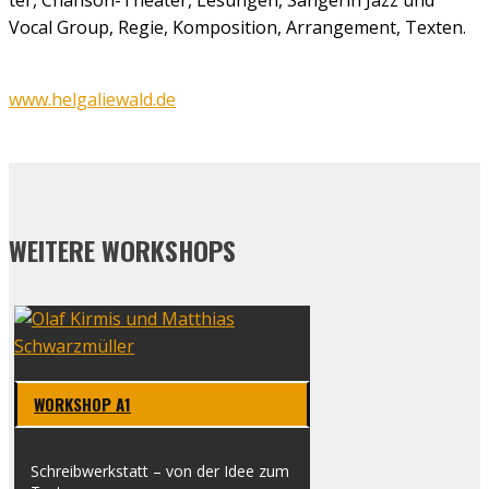
Vocal Group, Regie, Kom­po­si­ti­on, Arran­ge­ment, Tex­ten.
www.helgaliewald.de
WEITERE WORKSHOPS
WORK­SHOP A1
Schreib­werk­statt – von der Idee zum