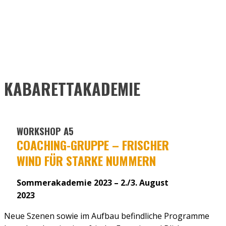
KABARETTAKADEMIE
WORKSHOP A5
COA­CHING-GRUP­PE – FRI­SCHER
WIND FÜR STAR­KE NUM­MERN
Sommerakademie 2023 – 2./3. August
2023
Neue Sze­nen sowie im Auf­bau befind­li­che Pro­gram­me