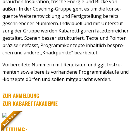
brau­chen Inspi­ra­ti­on, fri­sche Ener­gie und Bli­cke von
außen. In der Coa­ching-Grup­pe geht es um die kon­se­
quen­te Wei­ter­ent­wick­lung und Fer­tig­stel­lung bereits
geschrie­be­ner Num­mern. Indi­vi­du­ell und mit Unter­stüt­
zung der Grup­pe wer­den Kaba­rett­fi­gu­ren facet­ten­rei­cher
gestal­tet, Sze­nen bes­ser struk­tu­riert, Tex­te und Poin­ten
prä­zi­ser gefasst, Pro­gramm­kon­zep­te inhalt­lich bespro­
chen und ande­re „Knack­punk­te“ bear­bei­tet.
Vor­be­rei­te­te Num­mern mit Requi­si­ten und ggf. Instru­
men­ten sowie bereits vor­han­de­ne Pro­gramm­ab­läu­fe und
‑kon­zep­te dür­fen und sol­len mit­ge­bracht wer­den.
ZUR ANMELDUNG
ZUR KABARETTAKADEMIE
FAST VOLL
LEI­TUNG: