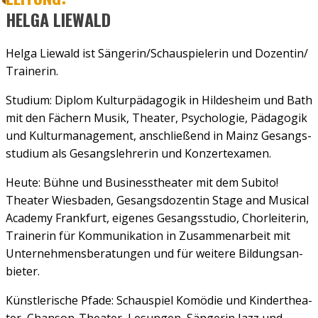
HEL­GA LIE­WALD
Hel­ga Lie­wald ist Sängerin/​​Schauspielerin und Dozentin/​​
Trainerin.
Stu­di­um: Diplom Kul­tur­päd­ago­gik in Hil­des­heim und Bath
mit den Fächern Musik, Thea­ter, Psy­cho­lo­gie, Päd­ago­gik
und Kul­tur­ma­nage­ment, anschlie­ßend in Mainz Gesangs­
stu­di­um als Gesangs­leh­re­rin und Kon­zert­ex­amen.
Heu­te: Büh­ne und Busi­ness­thea­ter mit dem Subi­to!
Thea­ter Wies­ba­den, Gesangs­do­zen­tin Stage and Musi­cal
Aca­de­my Frank­furt, eige­nes Gesangs­stu­dio, Chor­lei­te­rin,
Trai­ne­rin für Kom­mu­ni­ka­ti­on in Zusam­men­ar­beit mit
Unter­neh­mens­be­ra­tun­gen und für wei­te­re Bil­dungs­an­
bie­ter.
Künst­le­ri­sche Pfa­de: Schau­spiel Komö­die und Kin­der­thea­
ter, Chan­­son-The­a­­ter, Lesun­gen, Sän­ge­rin Jazz und