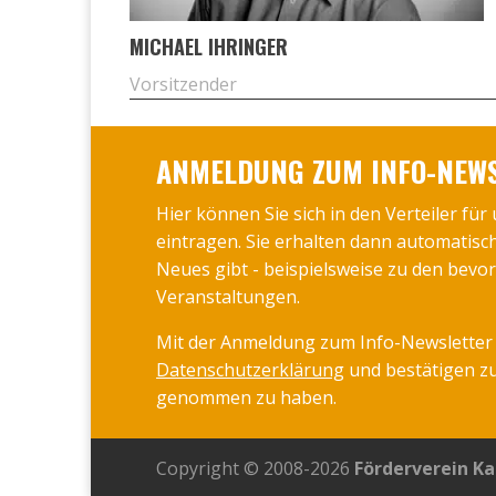
MICHA­EL IHRIN­GER
Vor­sit­zen­der
ANMELDUNG ZUM INFO-NEW
Hier können Sie sich in den Verteiler für
eintragen. Sie erhalten dann automatisc
Neues gibt - beispielsweise zu den bev
Veranstaltungen.
Mit der Anmeldung zum Info-Newsletter 
Datenschutzerklärung
und bestätigen zu
genommen zu haben.
Copyright © 2008-2026
Förderverein Ka