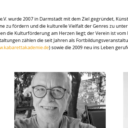
 e.V. wur­de 2007 in Darm­stadt mit dem Ziel gegrün­det, Künst
 för­dern und die kul­tu­rel­le Viel­falt der Gen­res zu unter­st
n die Kul­tur­för­de­rung am Her­zen liegt; der Ver­ein ist vom
al­tun­gen zäh­len die seit Jah­ren als Fort­bil­dungs­ver­an­stal
.kabarettakademie.de
) sowie die 2009 neu ins Leben geru­