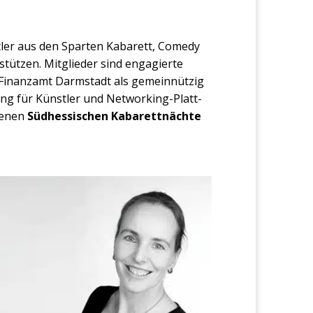
­ler aus den Spar­ten Kaba­rett, Come­dy
üt­zen. Mit­glie­der sind enga­gier­te
 Finanz­amt Darm­stadt als gemein­nüt­zig
­tung für Künst­ler und Net­wor­king-Platt­
fe­nen
Süd­hes­si­schen Kaba­rett­näch­te