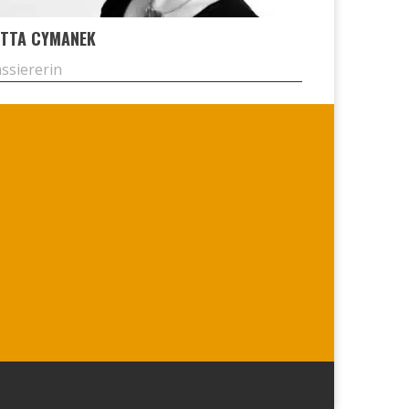
T­TA CYMA­NEK
s­sie­re­rin