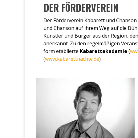
DER FÖRDERVEREIN
Der För­der­ver­ein Kaba­rett und Chan­son
und Chan­son auf ihrem Weg auf die Büh­ne zu
Künst­ler und Bür­ger aus der Regi­on, dene
aner­kannt. Zu den regel­mä­ßi­gen Ver­an­st
form eta­blier­te
Kabarett­akademie
(
www
(
www.kabarettnächte.de
).