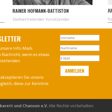
JU
RAI­NER HOF­MANN-BAT­TIS­TON
Ka
Stell­ver­tre­ten­der Vor­sit­zen­der
SLETTER
 unsere Info-Mails
h Nachricht, wenn es etwas
orstehenden
akzeptieren Sie unsere
gleich, diese zur Kenntnis
barett und Chanson e.V.
Alle Rechte vorbehalten.