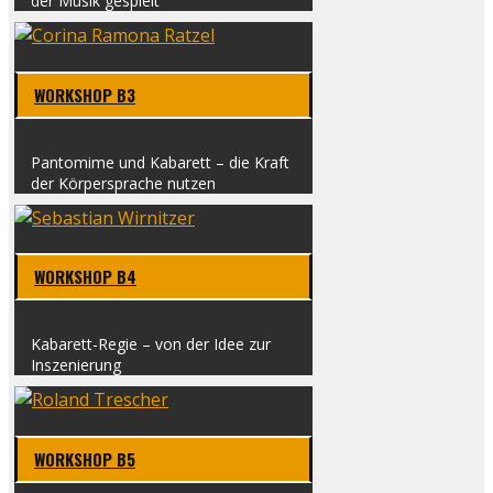
der Musik gespielt
WORK­SHOP B3
Pan­to­mi­me und Kaba­rett – die Kraft
der Kör­per­spra­che nut­zen
WORK­SHOP B4
Kaba­­rett-Regie – von der Idee zur
Insze­nie­rung
WORK­SHOP B5