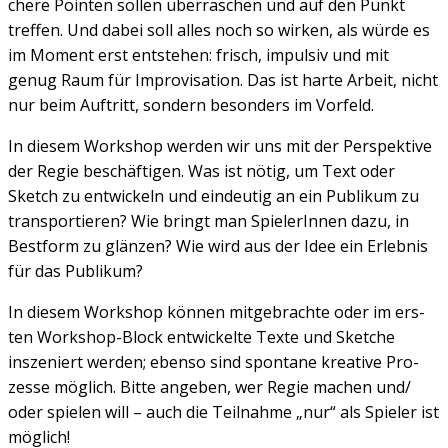
che­re Poin­ten sol­len über­ra­schen und auf den Punkt
tref­fen. Und dabei soll alles noch so wir­ken, als wür­de es
im Moment erst ent­ste­hen: frisch, impul­siv und mit
genug Raum für Impro­vi­sa­ti­on. Das ist har­te Arbeit, nicht
nur beim Auf­tritt, son­dern beson­ders im Vor­feld.
In die­sem Work­shop wer­den wir uns mit der Per­spek­ti­ve
der Regie beschäf­ti­gen. Was ist nötig, um Text oder
Sketch zu ent­wi­ckeln und ein­deu­tig an ein Publi­kum zu
trans­por­tie­ren? Wie bringt man Spie­le­rIn­nen dazu, in
Best­form zu glän­zen? Wie wird aus der Idee ein Erleb­nis
für das Publi­kum?
In die­sem Work­shop kön­nen mit­ge­brach­te oder im ers­
ten Work­shop-Block ent­wi­ckel­te Tex­te und Sket­che
insze­niert wer­den; eben­so sind spon­ta­ne krea­ti­ve Pro­
zes­se mög­lich. Bit­te ange­ben, wer Regie machen und/​
oder spie­len will – auch die Teil­nah­me „nur“ als Spie­ler ist
mög­lich!