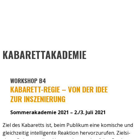
KABARETTAKADEMIE
WORKSHOP B4
KABA­RETT-REGIE – VON DER IDEE
ZUR INSZE­NIE­RUNG
Sommerakademie 2021 – 2./3. Juli 2021
Ziel des Kaba­retts ist, beim Publi­kum eine komi­sche und
gleich­zei­tig intel­li­gen­te Reak­ti­on her­vor­zu­ru­fen. Ziel­si­