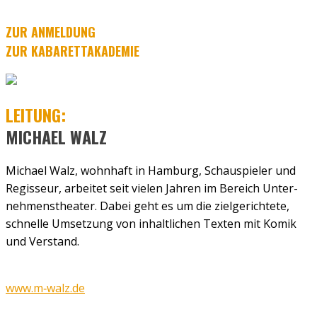
ZUR ANMELDUNG
ZUR KABARETTAKADEMIE
LEI­TUNG:
MICHA­EL WALZ
Micha­el Walz, wohn­haft in Ham­burg, Schau­spie­ler und
Regis­seur, arbei­tet seit vie­len Jah­ren im Bereich Unter­
neh­mens­thea­ter. Dabei geht es um die ziel­ge­rich­te­te,
schnel­le Umset­zung von inhalt­li­chen Tex­ten mit Komik
und Ver­stand.
www.m‑walz.de