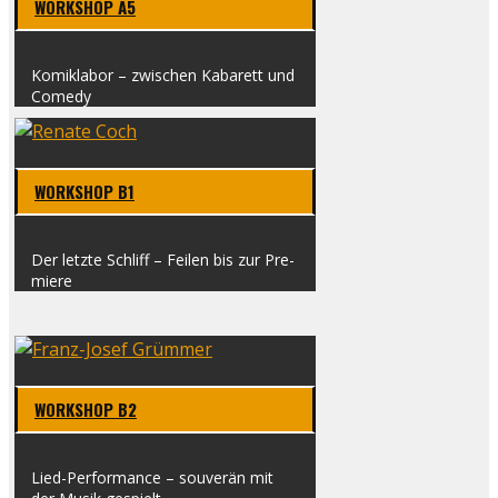
WORK­SHOP A5
Komi­k­la­bor – zwi­schen Kaba­rett und
Come­dy
WORK­SHOP B1
Der letz­te Schliff – Fei­len bis zur Pre­
mie­re
WORK­SHOP B2
Lied-Per­­for­­mance – sou­ve­rän mit