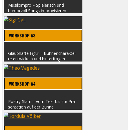
Musik:Impro – Spie­le­risch und
humor­voll Songs impro­vi­sie­ren
WORK­SHOP A3
Glaub­haf­te Figur – Büh­nen­cha­rak­te­
re ent­wi­ckeln und hin­ter­fra­gen
WORK­SHOP A4
Poe­t­ry-Slam – vom Text bis zur Prä­
sen­ta­ti­on auf der Büh­ne