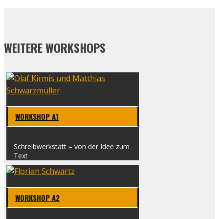
WEITERE WORKSHOPS
WORK­SHOP A1
Schreib­werk­statt – von der Idee zum
Text
WORK­SHOP A2