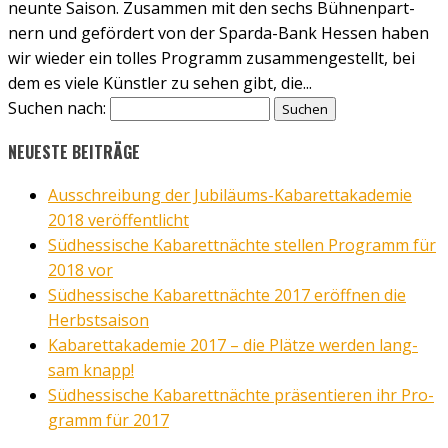
neun­te Sai­son. Zusam­men mit den sechs Büh­nen­part­
nern und geför­dert von der Spar­da-Bank Hes­sen haben
wir wie­der ein tol­les Pro­gramm zusam­men­ge­stellt, bei
dem es vie­le Künst­ler zu sehen gibt, die...
Suchen nach:
NEU­ES­TE BEI­TRÄ­GE
Aus­schrei­bung der Jubi­lä­ums-Kabarett­akademie
2018 ver­öf­fent­licht
Süd­hes­si­sche Kaba­rett­näch­te stel­len Pro­gramm für
2018 vor
Süd­hes­si­sche Kaba­rett­näch­te 2017 eröff­nen die
Herbst­sai­son
Kabarett­akademie 2017 – die Plät­ze wer­den lang­
sam knapp!
Süd­hes­si­sche Kaba­rett­näch­te prä­sen­tie­ren ihr Pro­
gramm für 2017