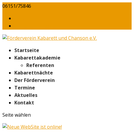
06151/75846
info@foerderverein-kabarett.de
Daten­schutz
Kontakt/​Impressum
Start­sei­te
Kabarett­akademie
Refe­ren­ten
Kaba­rett­näch­te
Der För­der­ver­ein
Ter­mi­ne
Aktu­el­les
Kon­takt
Seite wählen