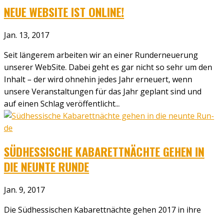
NEUE WEB­SITE IST ONLINE!
Jan. 13, 2017
Seit län­ge­rem arbei­ten wir an einer Rund­erneue­rung
unse­rer Web­Site. Dabei geht es gar nicht so sehr um den
Inhalt – der wird ohne­hin jedes Jahr erneu­ert, wenn
unse­re Ver­an­stal­tun­gen für das Jahr geplant sind und
auf einen Schlag ver­öf­fent­licht...
SÜD­HES­SI­SCHE KABA­RETT­NÄCH­TE GEHEN IN
DIE NEUN­TE RUN­DE
Jan. 9, 2017
Die Süd­hes­si­schen Kaba­rett­näch­te gehen 2017 in ihre