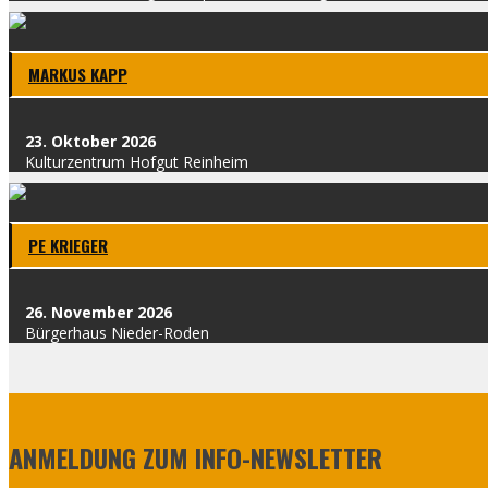
MAR­KUS KAPP
23. Okto­ber 2026
Kul­tur­zen­trum Hof­gut Rein­heim
PE KRIE­GER
26. Novem­ber 2026
Bür­ger­haus Nie­der-Roden
ANMELDUNG ZUM INFO-NEWSLETTER