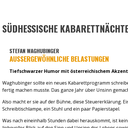
SÜDHESSISCHE KABARETTNÄCHT
STEFAN WAGHUBINGER
AUSSERGEWÖHNLICHE BELASTUNGEN
Tiefschwarzer Humor mit österreichischem Akzent
Waghubinger sollte ein neues Kabarettprogramm schreiben, m
fertig machen musste. Das ganze Jahr über Unsinn gemacht
Also macht er sie auf der Büh­ne, diese Steuererklärung. 
Schreibtischlampe, ein Stuhl und ein paar Papierstapel.
Was nach eineinhalb Stunden dabei herauskommt, ist kein e
liebevoller Blick auf den Sinn und Unsinn des Lebens sowie