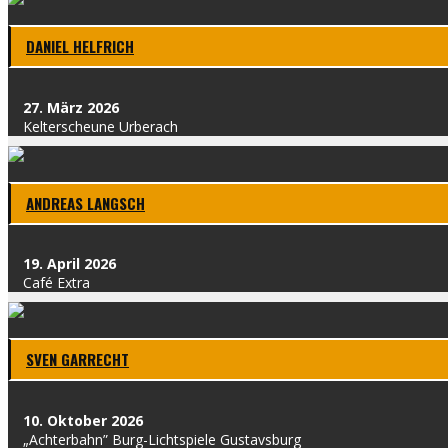
DANI­EL HELF­RICH
27. März 2026
Kel­t­erscheu­ne Urber­ach
ANDRE­AS LANG­SCH
19. April 2026
Café Extra
SVEN GAR­RECHT
10. Okto­ber 2026
„Ach­ter­bahn” Burg-Licht­spie­le Gus­tavs­burg