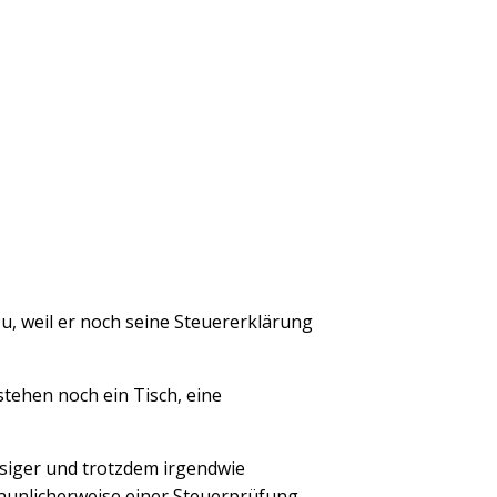
, weil er noch seine Steuer­erklä­rung
stehen noch ein Tisch, eine
­siger und trotzdem irgendwie
aun­licherweise einer Steuer­prüfung