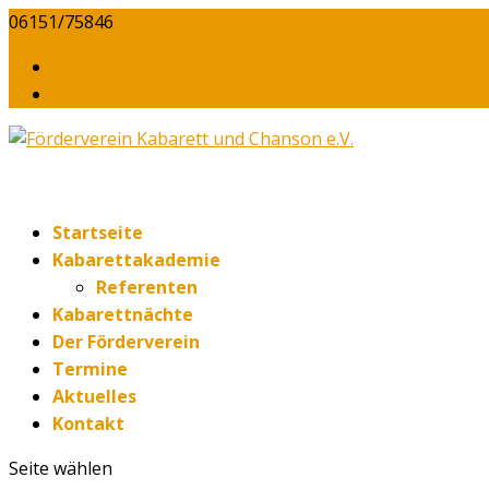
06151/75846
info@foerderverein-kabarett.de
Daten­schutz
Kontakt/​Impressum
Start­sei­te
Kabarett­akademie
Refe­ren­ten
Kaba­rett­näch­te
Der För­der­ver­ein
Ter­mi­ne
Aktu­el­les
Kon­takt
Seite wählen