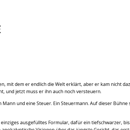
E
it dem er endlich die Welt er­klärt, aber er kam nicht dazu
, und jetzt muss er ihn auch noch versteuern.
Ein Mann und eine Steuer. Ein Steuermann. Auf dieser Bühne 
inziges ausgefülltes Formular, dafür ein tiefschwarzer, bis
 apokalyptische Visionen über das jüngste Gericht, das er­st