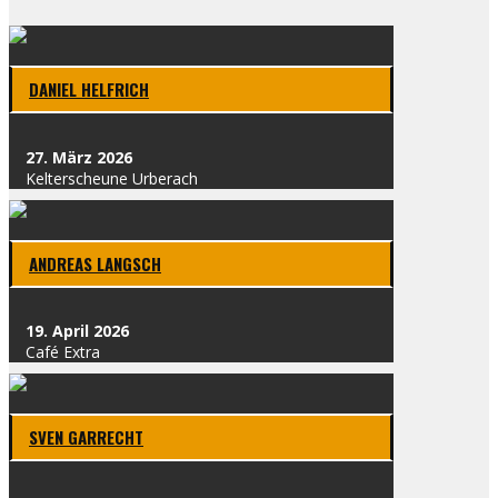
DANI­EL HELF­RICH
27. März 2026
Kel­t­erscheu­ne Urber­ach
ANDRE­AS LANG­SCH
19. April 2026
Café Extra
SVEN GAR­RECHT