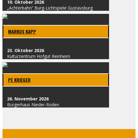
10. Okto­ber 2026
„Ach­ter­bahn” Burg-Licht­spie­le Gus­tavs­burg
MAR­KUS KAPP
23. Okto­ber 2026
Kul­tur­zen­trum Hof­gut Rein­heim
PE KRIE­GER
26. Novem­ber 2026
Bür­ger­haus Nie­der-Roden