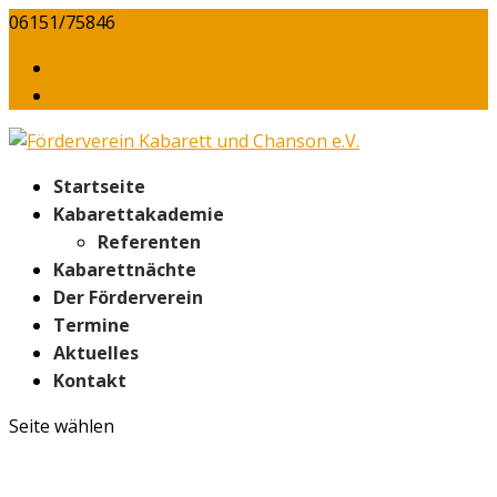
06151/75846
info@foerderverein-kabarett.de
Daten­schutz
Kontakt/​Impressum
Start­sei­te
Kabarett­akademie
Refe­ren­ten
Kaba­rett­näch­te
Der För­der­ver­ein
Ter­mi­ne
Aktu­el­les
Kon­takt
Seite wählen