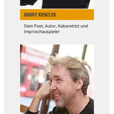
HAR­RY KIENZ­LER
Slam Poet, Autor, Kaba­ret­tist und
Impro­schau­spie­ler