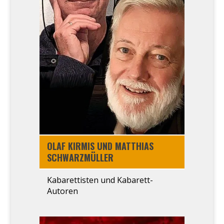
OLAF KIR­MIS UND MAT­THI­AS
SCHWARZ­MÜL­LER
Kaba­ret­tis­ten und Kaba­rett-
Autoren