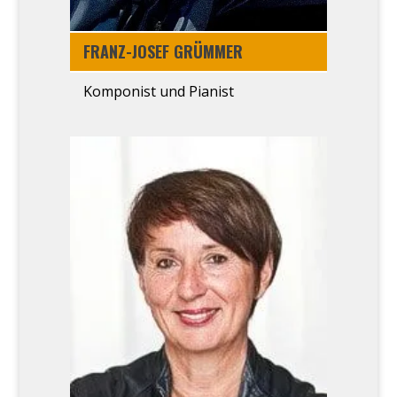
FRANZ-JOSEF GRÜM­MER
Kom­po­nist und Pia­nist