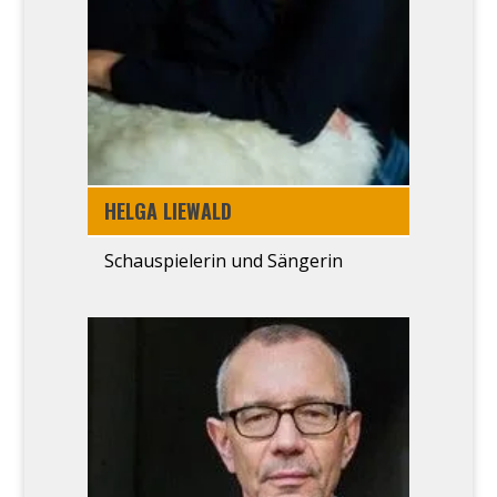
HEL­GA LIE­WALD
Schau­spie­le­rin und Sän­ge­rin