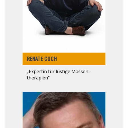
RENA­TE COCH
„Exper­tin für lus­ti­ge Massen­
therapien“