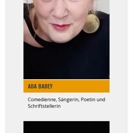
ADA BADEY
Come­di­en­ne, Sän­ge­rin, Poe­tin und
Schrift­stel­le­rin