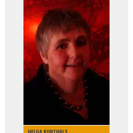
HEL­GA KORT­HALS