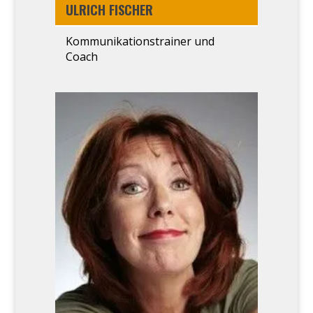
ULRICH FISCHER
Kom­mu­ni­ka­ti­ons­trai­ner und
Coach