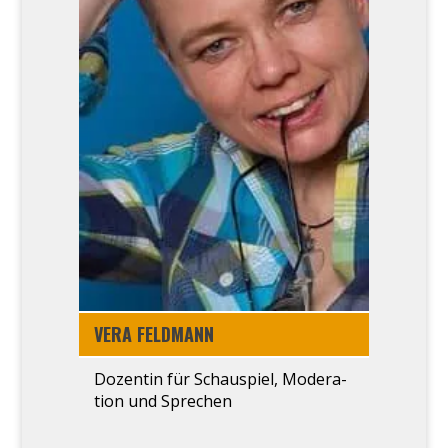
VERA FELD­MANN
Dozen­tin für Schau­spiel, Mode­ra­
ti­on und Spre­chen