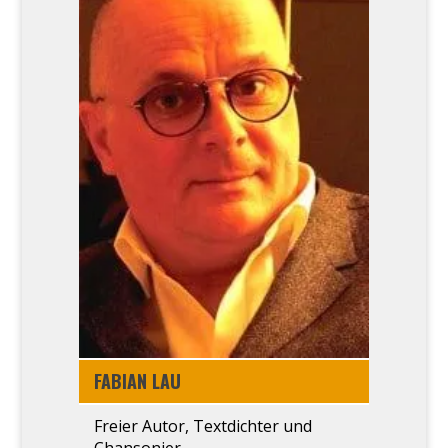
FABI­AN LAU
Frei­er Autor, Text­dich­ter und
Chan­so­nier