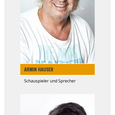
ARMIN HAU­SER
Schau­spie­ler und Spre­cher