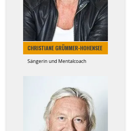
CHRIS­TIA­NE GRÜM­­MER-HOHEN­­SEE
Sän­ge­rin und Men­tal­coach