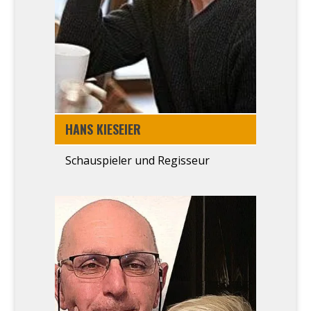
HANS KIESEI­ER
Schau­spie­ler und Regis­seur