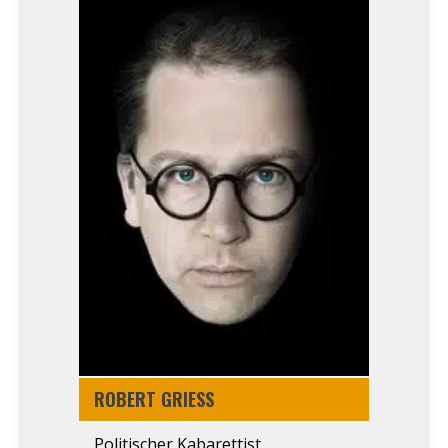
ROBERT GRIESS
Poli­ti­scher Kaba­ret­tist