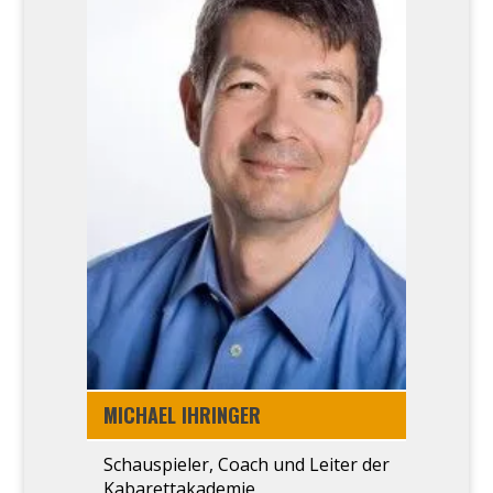
MICHA­EL IHRIN­GER
Schau­spie­ler, Coach und Lei­ter der
Kabarett­akademie