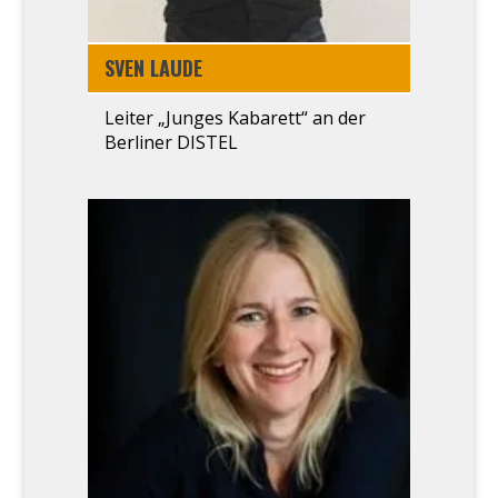
SVEN LAU­DE
Lei­ter „Jun­ges Kaba­rett“ an der
Ber­li­ner DISTEL