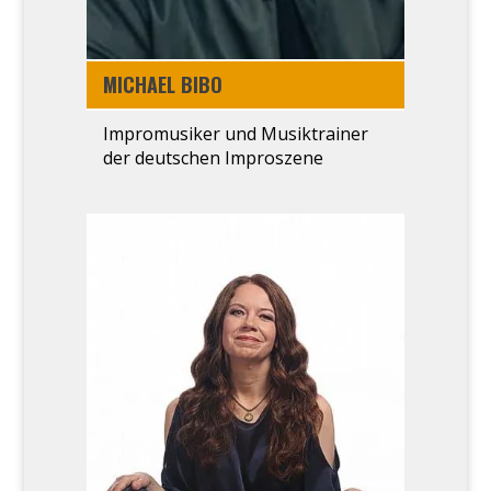
MICHA­EL BIBO
Impro­mu­si­ker und Musik­trai­ner
der deut­schen Impro­sze­ne