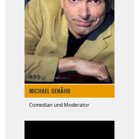
MICHA­EL GENÄHR
Come­di­an und Mode­ra­tor