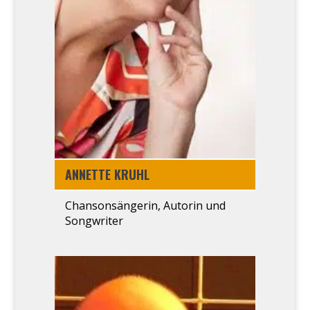
ANNET­TE KRUHL
Chanson­sängerin, Autorin und
Song­wri­ter