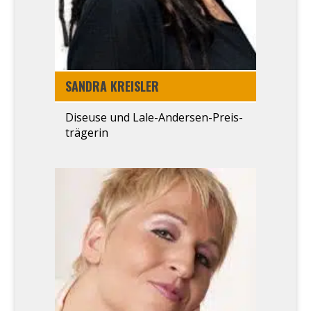
SAN­DRA KREIS­LER
Diseu­se und Lale-Ander­sen-Preis­
trä­ge­rin