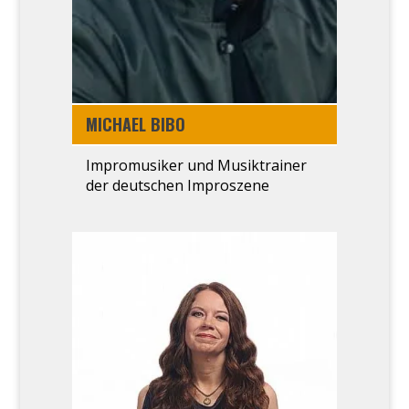
MICHA­EL BIBO
Impro­mu­si­ker und Musik­trai­ner
der deut­schen Impro­sze­ne