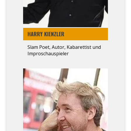
HAR­RY KIENZ­LER
Slam Poet, Autor, Kaba­ret­tist und
Impro­schau­spie­ler