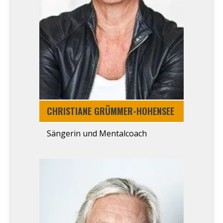
CHRIS­TIA­NE GRÜM­­MER-HOHEN­­SEE
Sän­ge­rin und Men­tal­coach