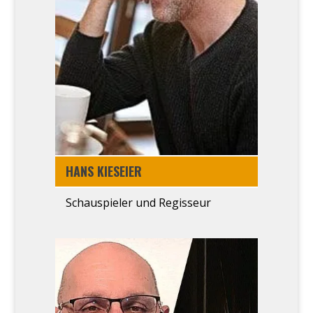
HANS KIESEI­ER
Schau­spie­ler und Regis­seur