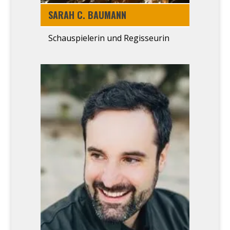
SARAH C. BAU­MANN
Schau­spie­le­rin und Regis­seu­rin