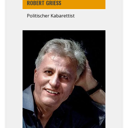
ROBERT GRIESS
Poli­ti­scher Kaba­ret­tist