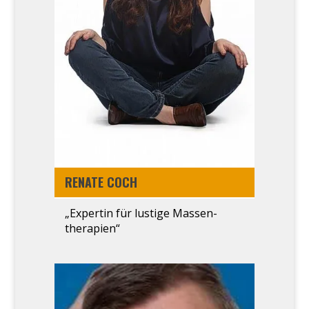
RENA­TE COCH
„Exper­tin für lus­ti­ge Massen­
therapien“