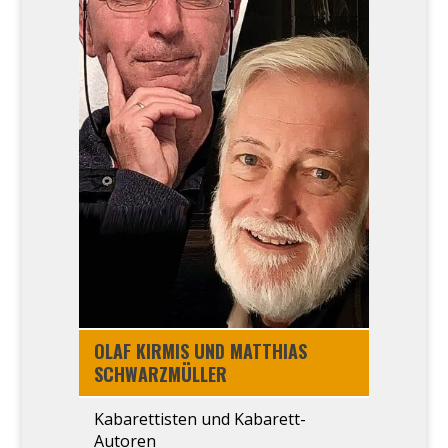
OLAF KIR­MIS UND MAT­THI­AS
SCHWARZ­MÜL­LER
Kaba­ret­tis­ten und Kaba­rett-
Autoren