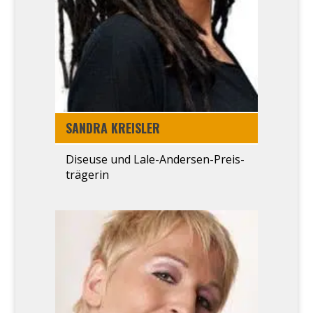
SAN­DRA KREIS­LER
Diseu­se und Lale-Ander­sen-Preis­
trä­ge­rin