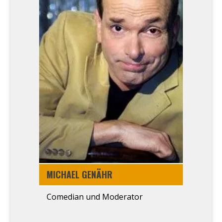
MICHA­EL GENÄHR
Come­di­an und Mode­ra­tor