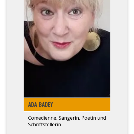
ADA BADEY
Come­di­en­ne, Sän­ge­rin, Poe­tin und
Schrift­stel­le­rin