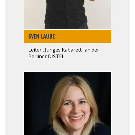
SVEN LAU­DE
Lei­ter „Jun­ges Kaba­rett“ an der
Ber­li­ner DISTEL