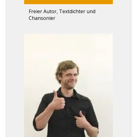
Frei­er Autor, Text­dich­ter und
Chan­so­nier