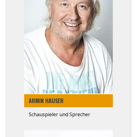
ARMIN HAU­SER
Schau­spie­ler und Spre­cher