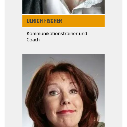
ULRICH FISCHER
Kom­mu­ni­ka­ti­ons­trai­ner und
Coach