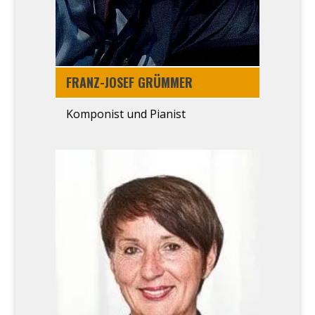
FRANZ-JOSEF GRÜM­MER
Kom­po­nist und Pia­nist