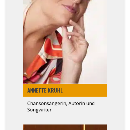
ANNET­TE KRUHL
Chanson­sängerin, Autorin und
Song­wri­ter