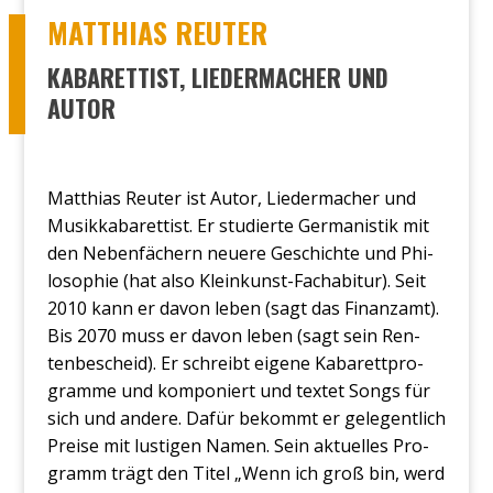
MAT­THI­AS REU­TER
KABARETTIST, LIEDERMACHER UND
AUTOR
Mat­thi­as Reu­ter ist Autor, Lie­der­ma­cher und
Musik­ka­ba­ret­tist. Er stu­dier­te Ger­ma­nis­tik mit
den Neben­fä­chern neue­re Geschich­te und Phi­
lo­so­phie (hat also Klein­kunst-Fach­ab­itur). Seit
2010 kann er davon leben (sagt das Finanz­amt).
Bis 2070 muss er davon leben (sagt sein Ren­
ten­be­scheid). Er schreibt eige­ne Kaba­rett­pro­
gram­me und kom­po­niert und tex­tet Songs für
sich und ande­re. Dafür bekommt er gele­gent­lich
Prei­se mit lus­ti­gen Namen. Sein aktu­el­les Pro­
gramm trägt den Titel „Wenn ich groß bin, werd