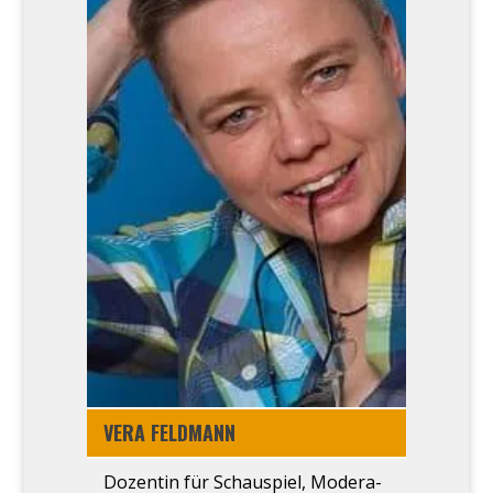
VERA FELD­MANN
Dozen­tin für Schau­spiel, Mode­ra­