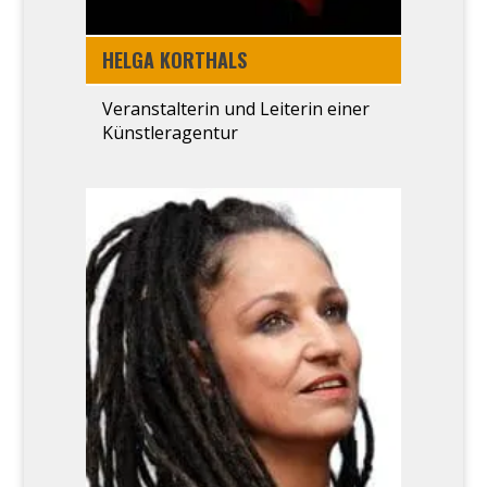
HEL­GA KORT­HALS
Ver­an­stal­te­rin und Lei­te­rin einer
Künstler­agentur