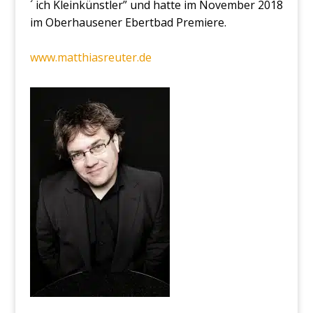
´ ich Klein­künst­ler” und hat­te im Novem­ber 2018
im Ober­hau­se­ner Ebert­bad Pre­mie­re.
www.matthiasreuter.de