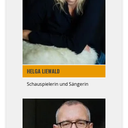
HEL­GA LIE­WALD
Schau­spie­le­rin und Sän­ge­rin