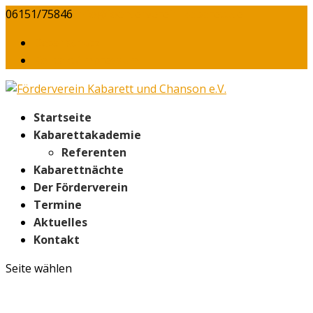
06151/75846
info@foerderverein-kabarett.de
Daten­schutz
Kontakt/​Impressum
Start­sei­te
Kabarett­akademie
Refe­ren­ten
Kaba­rett­näch­te
Der För­der­ver­ein
Ter­mi­ne
Aktu­el­les
Kon­takt
Seite wählen