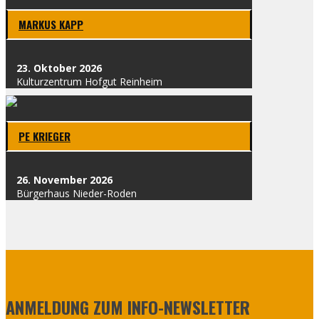
MAR­KUS KAPP
23. Okto­ber 2026
Kul­tur­zen­trum Hof­gut Rein­heim
PE KRIE­GER
26. Novem­ber 2026
Bür­ger­haus Nie­der-Roden
ANMELDUNG ZUM INFO-NEWSLETTER