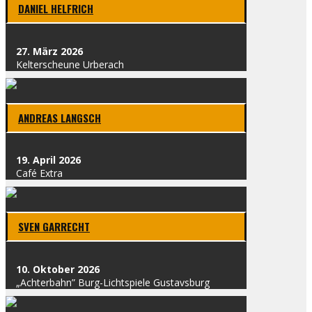
DANI­EL HELF­RICH
27. März 2026
Kel­t­erscheu­ne Urber­ach
ANDRE­AS LANG­SCH
19. April 2026
Café Extra
SVEN GAR­RECHT
10. Okto­ber 2026
„Ach­ter­bahn” Burg-Licht­spie­le Gus­tavs­burg