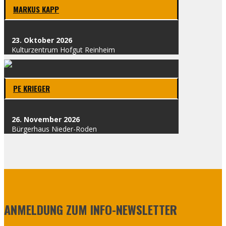
MAR­KUS KAPP
23. Okto­ber 2026
Kul­tur­zen­trum Hof­gut Rein­heim
PE KRIE­GER
26. Novem­ber 2026
Bür­ger­haus Nie­der-Roden
ANMELDUNG ZUM INFO-NEWSLETTER