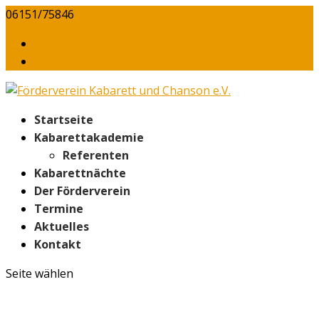
06151/75846
info@foerderverein-kabarett.de
Daten­schutz
Kontakt/​Impressum
Start­sei­te
Kabarett­akademie
Refe­ren­ten
Kaba­rett­näch­te
Der För­der­ver­ein
Ter­mi­ne
Aktu­el­les
Kon­takt
Seite wählen