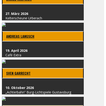
27. März 2026
Kel­t­erscheu­ne Urber­ach
ANDRE­AS LANG­SCH
19. April 2026
Café Extra
SVEN GAR­RECHT
10. Okto­ber 2026
„Ach­ter­bahn” Burg-Licht­spie­le Gus­tavs­burg