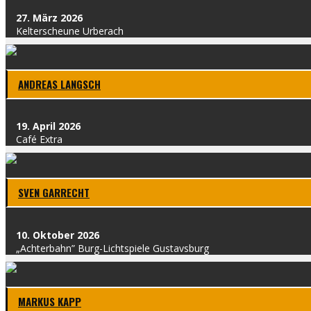
27. März 2026
Kel­t­erscheu­ne Urber­ach
ANDRE­AS LANG­SCH
19. April 2026
Café Extra
SVEN GAR­RECHT
10. Okto­ber 2026
„Ach­ter­bahn” Burg-Licht­spie­le Gus­tavs­burg
MAR­KUS KAPP